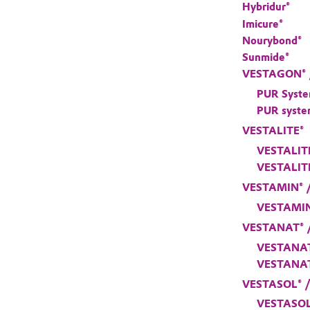
Hybridur®
Imicure®
Nourybond®
Sunmide®
VESTAGON®
PUR Syste
PUR system
VESTALITE®
VESTALITE
VESTALIT
VESTAMIN®
VESTAMIN
VESTANAT®
VESTANAT
VESTANAT®
VESTASOL®
VESTASOL