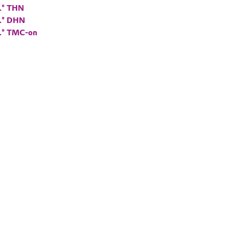
® THN
L® DHN
® TMC-on