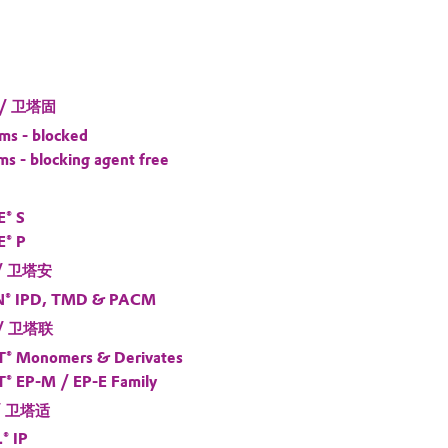
 / 卫塔固
ms - blocked
s - blocking agent free
® S
E® P
 / 卫塔安
® IPD, TMD & PACM
 / 卫塔联
® Monomers & Derivates
 EP-M / EP-E Family
 / 卫塔适
® IP