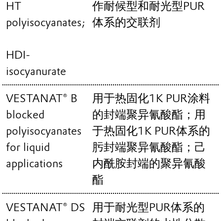
HT
作耐候型和耐光型PUR
polyisocyanates;
体系的交联剂
HDI-
isocyanurate
VESTANAT® B
用于热固化1K PUR涂料
blocked
的封端聚异氰酸酯；用
polyisocyanates
于热固化1K PUR体系的
for liquid
肟封端聚异氰酸酯；己
applications
内酰胺封端的聚异氰酸
酯
VESTANAT® DS
用于耐光型PUR体系的