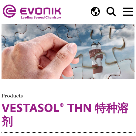
Products
VESTASOL® THN 特种溶
剂